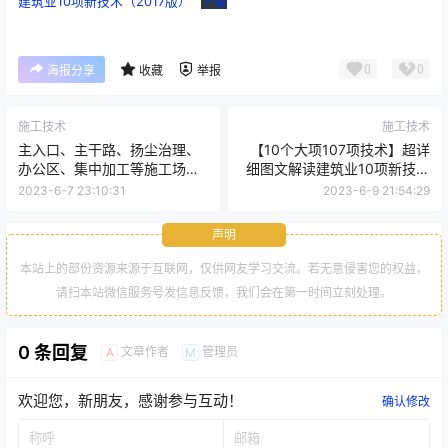
建筑业10项新技术（2017版）
下载
0
0
海报分享
收藏
举报
施工技术
施工技术
主入口、主干路、扬尘治理、
【10个大项107项技术】超详
办公区、集中加工等施工场区
细图文解读建筑业10项新技术
的布置
（2017版）
2023-6-7 23:10:31
2023-6-9 21:54:29
声明
本站上的部份资源来源于互联网，仅供网友学习交流。若无意侵害您的权益，
请扫本站微信服务号发信息反馈，我们会在第一时间立刻处理。
0 条回复
文章作者
管理员
A
M
欢迎您，新朋友，感谢参与互动！
确认修改