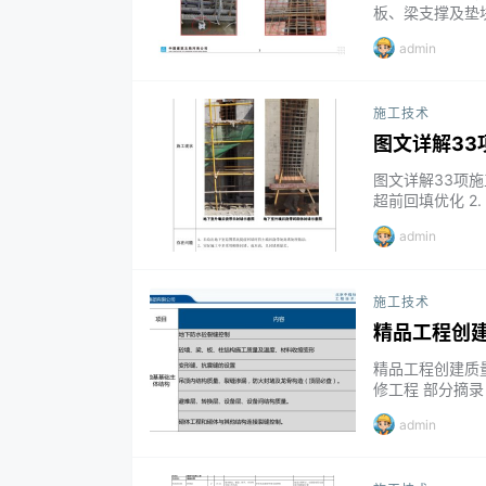
板、梁支撑及垫
4：钢筋防锈（推
admin
做要求）（强制）
（强制） 措施5
施工技术
图文详解3
图文详解33项施
超前回填优化 2
反坎优化 5. 管
admin
节点优化 9. 
作死…...
施工技术
精品工程创
精品工程创建质
修工程 部分摘录 P
du.com/s/10
admin
开百度网盘手机A