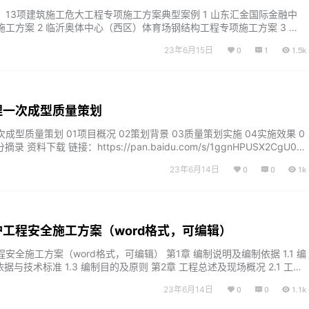
】13项建筑施工危大工程专项施工方案典型案例 1 山东汇金国际金融中
工方案 2 临沂奥体中心（西区）体育场钢结构工程专项施工方案 3 碧
大跨度高悬空结构支模平台专项施工方案 4 中央商务区 360 米超高层 A
23年6月15日
0
1
1.5k
块）项目铝合金模板支撑专项施工方案 5 济宁机场迁建项目现浇箱梁安全
绿地山东国际金融中心(IFC)主…...
埋一次成型质量策划
成型质量策划 01项目概况 02策划背景 03质量策划实施 04实施效果 0
 资料下载 链接：https://pan.baidu.com/s/1ggnHPUSX2CgU03
pwd=u41i提取码：u41i复制这段内容后打开百度网盘手机App，操作更方
23年6月14日
0
0
1k
工程安全施工方案（word格式，可编辑）
安全施工方案（word格式，可编辑） 第1章 编制说明及编制依据 1.1 编
制依据与技术标准 1.3 编制目的及原则 第2章 工程总述及现场概况 2.1 工程
 基坑支护工程设计概况 2.3 本工程的重点及难点分析及对策 2.4 如何进行
23年6月14日
0
0
1.1k
度，特别是安全生产和文明管理的措施 2.5 如何有效组织穿插作业施
成本、保证质量…...