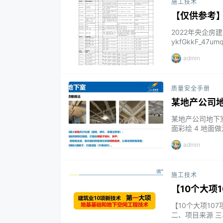
施工技术
【仅供参考】
2022年央企房建工
ykfGkkF_4
机App，操作更方
admin
质量安全手册
某地产公司
某地产公司地下室
面彩绘 4 地面做
管排水口处增加成
admin
护层伸缩缝上覆盖
儿墙四周增加企业宣
施工技术
【10个大项
版）
【10个大项10
二、项目来源 三