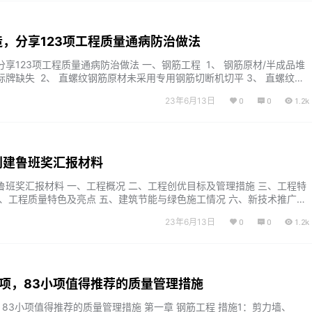
，分享123项工程质量通病防治做法
享123项工程质量通病防治做法 一、钢筋工程 1、 钢筋原材/半成品堆
牌缺失 2、 直螺纹钢筋原材未采用专用钢筋切断机切平 3、 直螺纹丝
有效扣数不符合要求 4、 箍筋弯钩平直段长度不足 5、 钢筋弯折的弯
23年6月13日
0
0
1.2k
求 6、 墙、柱钢筋偏位 7、 电渣压力焊钢筋焊包不饱满、轴线偏移、
创建鲁班奖汇报材料
鲁班奖汇报材料 一、工程概况 二、工程创优目标及管理措施 三、工程特
四、工程质量特色及亮点 五、建筑节能与绿色施工情况 六、新技术推广应
七、安全与功能检测情况 八、工程验收及质量评价情况 九、综合效益及获
23年6月13日
0
0
1.2k
DF格式，共73页 以下摘录部分内容 资料下载 链接：https://pan.baid
dbNDHI_b6Hk…...
项，83小项值得推荐的质量管理措施
83小项值得推荐的质量管理措施 第一章 钢筋工程 措施1：剪力墙、