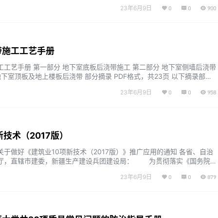
基础和地下空间工程技术 1.1 灌注桩后注浆技术 1.2 长螺旋钻孔压灌桩技
23年6月9日
0
0
900
复合桩技术 1.4 混凝土桩复合地基技术 1.5 真空预压法组合加固软基技术 1.
施工技术 …...
带施工工艺手册
工工艺手册 第一部分 地下室底板后浇带施工 第二部分 地下室侧墙后浇带
地下室顶板及地上楼板后浇带 部分摘录 PDF格式，共23页 以下摘录部分
ttps://pan.baidu.com/s/1lWMSLPsxHBXB6WW_i1uXvw?pwd=
23年6月9日
0
0
958
syi复制这段内容后打开百度网盘手机App，操作更方便哦...
新技术（2017版）
于做好《建筑业10项新技术（2017版）》推广应用的通知 各省、自治
厅，直辖市建委，新疆生产建设兵团建设局： 为贯彻落实《国务院
筑业持续健康发展的意见》（国办发[2017]19号），加快促进建筑产业
23年6月9日
0
0
879
建造创新能力，我部组织编制了《建筑业10项新技术（2017版）》，现
做好推广应用工作，全面提升建筑业技术水平。 附件：建…...