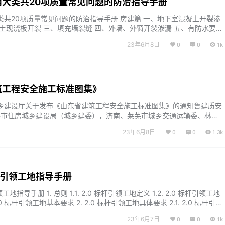
两大类共20项质量常见问题的防治指导手册
类共20项质量常见问题的防治指导手册 房建篇 一、地下室混凝土开裂渗
凝土现浇板开裂 三、填充墙裂缝 四、外墙、外窗开裂渗漏 五、有防水要求
、供配电系统配线不规范及配电箱元器件选型错误 七、插座设置不合理
23年6月8日
0
0
1k
道设置不合理 九、户内给水管道敷设不合理 十、排水管道水封设置不合
检查井盖与路面衔接不平顺 二、沥青路面坑槽及车辙 三、人行…...
筑工程安全施工标准图集》
乡建设厅关于发布《山东省建筑工程安全施工标准图集》的通知鲁建质安
8号 各市住房城乡建设局（城乡建委），济南、莱芜市城乡交通运输委、林业
城乡水务局： 由山东省住房和城乡建设厅委托中建八局第一建设有限
23年6月8日
0
0
1.3k
的建筑工程安全施工标准图集，经审查已达到标准图集编制深度和质量要
山东省建筑工程安全施工标准图…...
标杆引领工地指导手册
工地指导手册 1. 总则 1.1. 2.0 标杆引领工地定义 1.2. 2.0 标杆引领工地
2.0 标杆引领工地基本要求 2. 2.0 标杆引领工地具体要求 2.1. 2.0 标杆引领
司负责 2.0 标杆引领工地的选定，在策划书中提出具体要求，并负责项
23年6月7日
0
0
1k
审定。 项目在编制实施计划过程中，需增加有关2.0标杆引领工地的专项