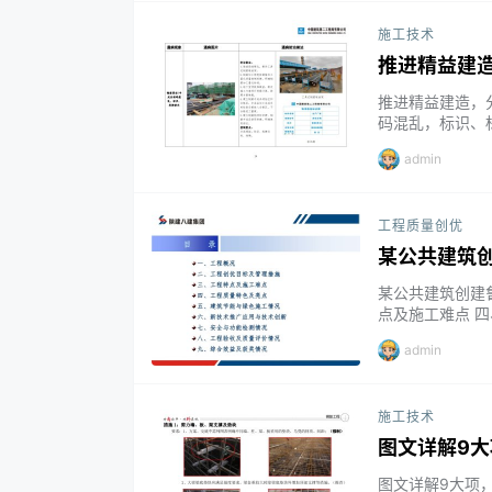
施工技术
推进精益建造
推进精益建造，分
码混乱，标识、标
头长度、丝头完整
admin
弧内直径不符合要
未顺肋 8、 …...
工程质量创优
某公共建筑
某公共建筑创建
点及施工难点 
用与技术创新 
admin
奖情况 部分摘录 P
u.com/s/1GN2S
施工技术
图文详解9大
图文详解9大项，