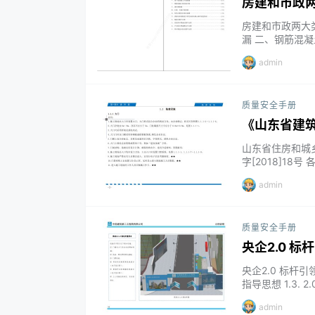
房建和市政
房建和市政两大
漏 二、钢筋混
的房间渗漏 六
admin
八、首层排水管
理 市政篇 一、
质量安全手册
《山东省建
山东省住房和城
字[2018]1
和城乡绿化局、
admin
公司等单位编制
求，现批准作为《
质量安全手册
央企2.0 
央企2.0 标杆引领
指导思想 1.3. 
工地策划要求 公
admin
目实施计划书的