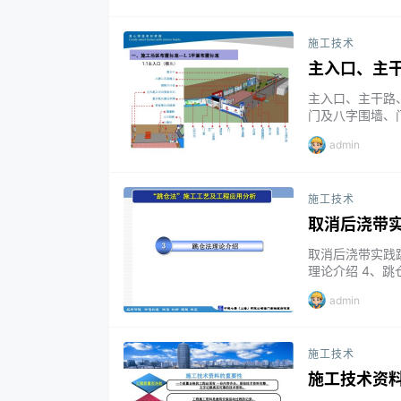
内容，重点…...
施工技术
主入口、主
主入口、主干路、
门及八字围墙、
栏、人车分流 1
admin
线 、沿线布置
房、材料堆放区 1
施工技术
取消后浇带
取消后浇带实践跳
理论介绍 4、跳
程应用分析 8、结
admin
ps://pan.bai
段内容后…...
施工技术
施工技术资