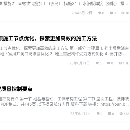
块 措施2：直螺纹钢筋加工（强制） 措施3：止水钢板焊接（强制） 措施
荐） 第二章 模板工程 措施1：实测实量“三张表”制度（仅对正负零以上
23年6月12日
0
0
1k
 措施2：墙柱支模 措施3：楼梯支模（强制） 措施4：后浇带部位支模
：梁柱核心区不同标号砼浇筑（强制） 措施6：梁截…...
3项施工节点优化，探索更加高效的施工方法
工节点优化，探索更加高效的施工方法 第一部分 土建篇 1. 挡土墙后浇带
. 地下室风井洞口防渗漏优化 3. 地上首层构件受力方式优化 4. 管井防水
井砌体墙优化 6. 后砌墙箱体留洞优化 7. 预留洞边至墙角距离优化 8. 门垛
23年6月11日
0
0
1.1k
砌体小墙垛节点优化 10. 砌体墙体施工操作死角优化 11. 混凝土节点施工操
建质量控制要点
量控制要点 第一节 地基与基础、主体结构工程 第二节 屋面工程、装饰装
DF格式，共145页 以下摘录部分内容 资料下载 链接：https://pan.bai
b5tDrPLGqyN6nfApwsKkw?pwd=prqv提取码：prqv复制这段内容后打
23年6月11日
0
0
872
pp，操作更方便哦...