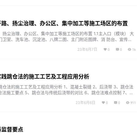
干路、扬尘治理、办公区、集中加工等施工场区的布置
扬尘治理、办公区、集中加工等施工场区的布置 1.1主入口（模块） 大
门卫室、洗车池、沉淀池、八牌二图、主门附近图牌、消 防台、宣传
.2主干路（模块） 路面（混凝土、钢板、预制混凝土）、排水沟、道路画
23年6月7日
0
0
1k
、集装 箱标养室、集装箱工具房、集装箱移动厕所、集装箱茶水亭、库
.3扬尘治理（模块） 喷淋系统、现场覆盖、污染源封闭 1.4…...
实践跳仓法的施工工艺及工程应用分析
仓法的施工工艺及工程应用分析 1、混凝土裂缝 2、后浇带 3、跳仓法
仓法施工要点 5、跳仓法与传统后浇带的对比 6、跳仓法难点控制 7、工
语 部分摘录 PPT格式，共52页 以下摘录部分内容 资料下载 链接：htt
23年6月6日
0
0
911
du.com/s/1--MyNGEhw3rv21nZz_pkcQ?pwd=0soo提取码：0soo复制这
料监督要点