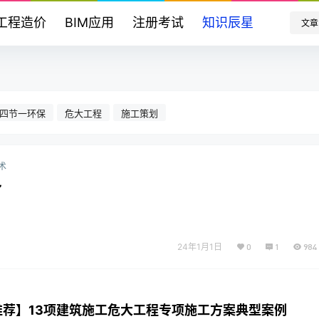
工程造价
BIM应用
注册考试
知识辰星
文章
四节一环保
危大工程
施工策划
术
~
24年1月1日
0
1
984
推荐】13项建筑施工危大工程专项施工方案典型案例