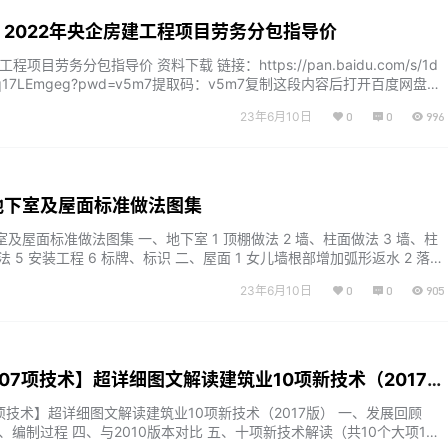
2022年央企房建工程项目劳务分包指导价
程项目劳务分包指导价 资料下载 链接：https://pan.baidu.com/s/1d
7umq17LEmgeg?pwd=v5m7提取码：v5m7复制这段内容后打开百度网盘手
便哦...
23年6月10日
0
0
996
地下室及屋面标准做法图集
及屋面标准做法图集 一、地下室 1 顶棚做法 2 墙、柱面做法 3 墙、柱
法 5 安装工程 6 标牌、标识 二、屋面 1 女儿墙根部增加弧形返水 2 落水
品接水簸箕 3 通气管、消防管道支架根部增加大理石支墩 4 细石砼保
23年6月10日
0
0
905
SBS卷材 5 细石砼保护层上满批腻子、滚刷调色涂料 6 安装工程 7 女
传标语 部分摘录 P…...
107项技术】超详细图文解读建筑业10项新技术（2017
7项技术】超详细图文解读建筑业10项新技术（2017版） 一、发展回顾
、编制过程 四、与2010版本对比 五、十项新技术解读（共10个大项107