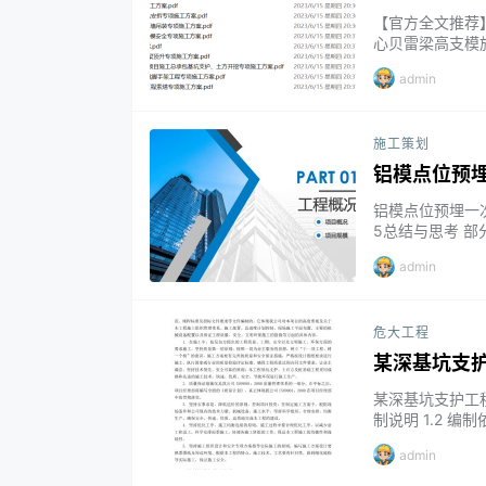
【官方全文推荐
心贝雷梁高支模施
桂园·国岳府项目
admin
-1 地块（南地
专项施工方案 6 
施工策划
铝模点位预
铝模点位预埋一次
5总结与思考 部分摘录
WLaRRURw?
admin
便哦...
危大工程
某深基坑支护
某深基坑支护工程
制说明 1.2 编
总述及概况 2.2
admin
现场管理，把控进
工，以及如何降低