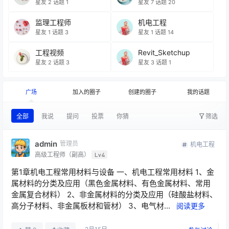
星友 2
话题 1
星友 7
话题 20
监理工程师
机电工程
星友 1
话题 3
星友 1
话题 14
工程视频
Revit_Sketchup
星友 2
话题 3
星友 3
话题 1
广场
加入的圈子
创建的圈子
我的话题
全部
我说
提问
投票
你猜
筛选
admin
管理员
机电工程
高级工程师（副高）
Lv4
第1章机电工程常用材料与设备 一、机电工程常用材料 1、金
属材料的分类及应用（黑色金属材料、有色金属材料、常用
金属复合材料） 2、非金属材料的分类及应用（硅酸盐材料、
高分子材料、非金属板材和管材） 3、电气材...
阅读更多