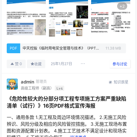
+
2
PDF
中天控股《临时用电安全管理与技术》（PPT、PDF）.pdf
11.38 MB
25年1月27日
0
赞
收藏
参与讨论
admin
管理员
知识辰星
高级工程师（副高）
Lv4
《危险性较大的分部分项工程专项施工方案严重缺陷
清单（试行）》16页PDF格式宣传海报
一、通用条款 1.无工程及周边环境情况描述。 2.无施工风险
辨识、风险分级及相应的风险管控措施。 3.无施工现场布置
图和资源配置计划表。 4.施工工艺技术不满足设计和现场实