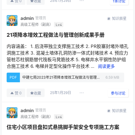
25年1月29日
0
赞
收藏
1
条讨论
admin
管理员
知识辰星
高级工程师（副高）
Lv4
21项降本增效工程做法与管理创新成果手册
内容涵盖： 1. 后浇带独立支撑施工技术 2. PR胶塞封堵外墙孔
洞施工技术 3. 混凝土墙体孔洞防渗一体式封堵技术 4. 预应力
管桩芯柱钢筋替代筏板马凳筋技术 5. 电梯井水平钢性防护组
合施工技术 6. 电梯井定型化操作平台技术 ...
阅读更多
PDF
中建七局2023年21项降本增效工程做法与管理创新成果手册.pdf
6.59 MB
25年1月29日
0
赞
收藏
参与讨论
admin
管理员
知识辰星
高级工程师（副高）
Lv4
住宅小区项目盘扣式悬挑脚手架安全专项施工方案