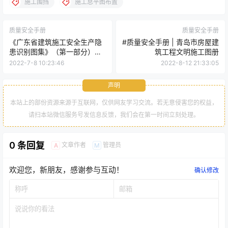
施工围挡
施工总平图布置
质量安全手册
质量安全手册
《广东省建筑施工安全生产隐
#质量安全手册 | 青岛市房屋建
患识别图集》（第一部分）
筑工程文明施工图册
（包含施工升降机、塔式起重
2022-7-8 10:23:46
2022-8-12 21:33:05
机、现浇混凝土模板工程）
声明
本站上的部份资源来源于互联网，仅供网友学习交流。若无意侵害您的权益，
请扫本站微信服务号发信息反馈，我们会在第一时间立刻处理。
0 条回复
文章作者
管理员
A
M
欢迎您，新朋友，感谢参与互动！
确认修改