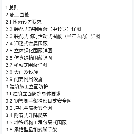
1 总则
2 施工围蔽
2.1 围蔽设置要求
2.2 装配式轻钢围蔽（中长期）详图
2.3 装配式临时活动式围蔽（半年以内）详图
2.4 通透式金属围蔽
2.5 立体绿化围蔽详图
2.6 仿真绿植围蔽详图
2.7 移动式围蔽详图
2.8 大门及设施
2.9 配套附属设施
3 建筑施工立面防护
3.1 建筑立面防护总体要求
3.2 钢管脚手架挂密目式安全网
3.3 冲孔金属板安全网
3.4 附着式升降爬架
3.5 地铁盾构工程包裹式围蔽
3.6 承插型盘扣式脚手架