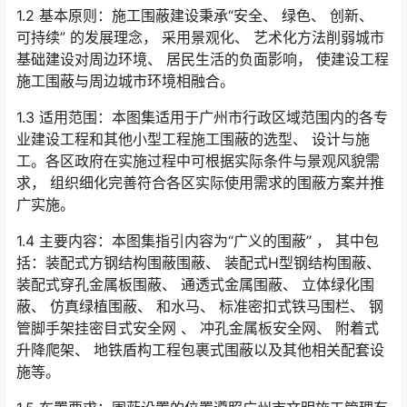
1.2 基本原则：施工围蔽建设秉承“安全、 绿色、 创新、
可持续” 的发展理念， 采用景观化、 艺术化方法削弱城市
基础建设对周边环境、 居民生活的负面影响， 使建设工程
施工围蔽与周边城市环境相融合。
1.3 适用范围：本图集适用于广州市行政区域范围内的各专
业建设工程和其他小型工程施工围蔽的选型、 设计与施
工。各区政府在实施过程中可根据实际条件与景观风貌需
求， 组织细化完善符合各区实际使用需求的围蔽方案并推
广实施。
1.4 主要内容：本图集指引内容为“广义的围蔽” ， 其中包
括：装配式方钢结构围蔽围蔽、 装配式H型钢结构围蔽、
装配式穿孔金属板围蔽、 通透式金属围蔽、 立体绿化围
蔽、 仿真绿植围蔽、 和水马、 标准密扣式铁马围栏、 钢
管脚手架挂密目式安全网 、 冲孔金属板安全网、 附着式
升降爬架、 地铁盾构工程包裹式围蔽以及其他相关配套设
施等。