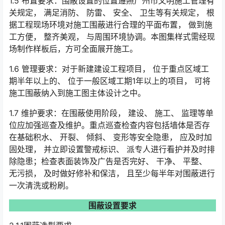
1.5 布置要求：围蔽设置的位置遵照广州市文明施工管理有
关规定， 满足消防、 防雷、 安全、 卫生等有关规定， 根
据工程现场环境对施工围蔽进行合理的平面布置， 做到施
工方便， 整齐美观， 与周围环境协调。本图集样式需经现
场制作样板后，方可全面展开施工。
1.6 管理要求：对于新建建设工程项目， 位于重点区域工
期半年以上的、 位于一般区域工期1年以上的项目， 可将
施工围蔽纳入到施工图主体设计之中。
1.7 维护要求：在围蔽使用阶段， 建设、 施工、 监理等单
位应加强巡查及维护。重点巡查检查内容包括墙体是否存
在基础积水、 开裂、 倾斜、 变形等安全隐患， 应及时加
固处理， 并立即设置警戒标识、 派专人进行看护并及时排
除隐患；检查表面装饰及广告是否完好、 干净、 平整、
无污损， 及时做好修补和保洁， 且至少每半年对围蔽进行
一次清洗或粉刷。
围蔽设置要求