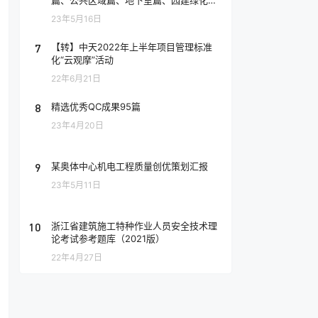
篇、公共区域篇、地下室篇、园建绿化
篇）
23年5月16日
7
【转】中天2022年上半年项目管理标准
化“云观摩”活动
22年6月21日
8
精选优秀QC成果95篇
23年4月20日
9
某奥体中心机电工程质量创优策划汇报
23年5月11日
10
浙江省建筑施工特种作业人员安全技术理
论考试参考题库（2021版）
22年4月27日