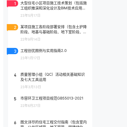
1
大型住宅小区项目施工技术策划（包括施
工组织推演和深化设计及BIM技术应用
等）
23年5月17日
2
某项目施工各阶段部署安排（包含土护降
阶段、地基与基础阶段、地下室阶段、主
体阶段、装饰装修阶段等）
22年9月14日
3
工程创优图例与实用指南2.0
23年1月17日
4
质量管理小组（QC）活动相关基础知识
及七大工具运用
23年3月13日
5
市容环卫工程项目规范GB55013-2021
22年6月27日
6
图文详尽的住宅工程交付指南（包含室内