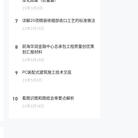
准化图集（质量篇）
23年3月3日
7
详解20项精装修细部收口工艺的标准做法
23年2月15日
8
前海华润金融中心总承包工程质量创优策
划汇报材料
23年5月29日
9
PC装配式建筑施工技术交底
23年5月5日
10
看图识图和图纸会审要点解析
23年5月18日