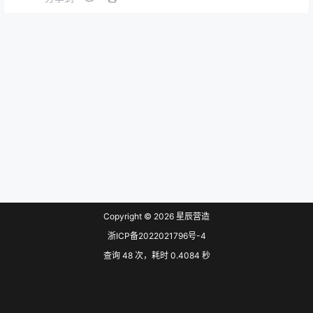
我厅组织制定了《广东省绿色建筑计价指引》（以下
简称“本指引”）。现印发给你们，本指引自2023年4
月1日起实施。 本指引是…
原文连接
Copyright © 2026
星辰营造
浙ICP备2022021796号-4
查询 48 次，耗时 0.4084 秒