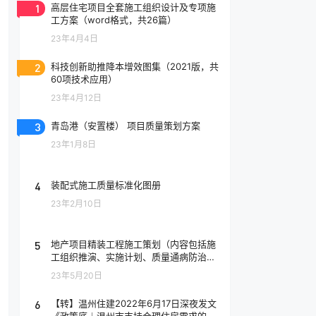
1
高层住宅项目全套施工组织设计及专项施
工方案（word格式，共26篇）
23年4月4日
2
科技创新助推降本增效图集（2021版，共
60项技术应用）
23年4月12日
3
青岛港（安置楼） 项目质量策划方案
23年1月8日
4
装配式施工质量标准化图册
23年2月10日
5
地产项目精装工程施工策划（内容包括施
工组织推演、实施计划、质量通病防治
等）
23年5月20日
6
【转】温州住建2022年6月17日深夜发文