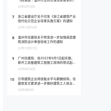
《政策底︱温州市支持合理住房需求的阶
段性政策》
22年6月19日
7
浙江省建设厅关于印发《浙江省建筑产业
现代化示范企业培育实施方案》的通知
22年10月16日
8
温州市住建局关于转发进一步加强高层建
筑消防设计审查验收工作的通知
22年12月27日
9
广州住建局：自2022年9月1日起实施，
新开工房屋建筑工程施工现场的塔式起重
机设备应安装配备安全监控系统
22年8月28日
10
引导建筑企业将技能水平与薪酬挂钩，住
建部发文要求进一步做好建筑工人就业服
务和权益保障工作
22年9月8日