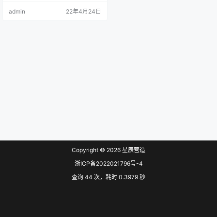
程质量得到提升，但还存在覆盖面
admin
22年4月24日
不广、建设质量不高等问题。为进
一步加强建筑业基层党建工作，打
造浙江建筑业党建品牌，现就开展
全省“红色工地”建设质量提升行动提
出如下意见。 一、总体要求 以习近
平新时代中国特色社会主义思想为
指导，深入贯彻落实…
Copyright © 2026
星辰营造
浙ICP备2022021796号-4
查询 44 次，耗时 0.3979 秒