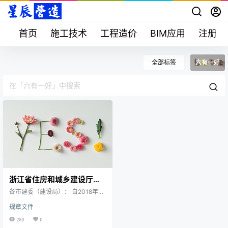
首页
施工技术
工程造价
BIM应用
注册考
全部标签
六有一好
浙江省住房和城乡建设厅关
于开展全省“红色工地”建设
各市建委（建设局）： 自2018年全
质量提升行动的意见
省开展“红色工地”建设活动以来，广
规章文件
大建筑业企业充分发挥党建在工程
建设活动中的引领作用，做深做实
280
0
“六有一好”，基层党建得到加强，工