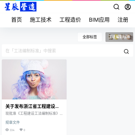
首页
施工技术
工程造价
BIM应用
注册考
全部标签
工法编制标准
关于发布浙江省工程建设标
准《工程建设工法编制标
现批准《工程建设工法编制标准》
准》DBJ33/T1268-2022的
为浙江省工程建设标准，编号为DB
规章文件
J33/T1268-2022,自2022年6月1日
公告
起施行。 本标准由浙江省住房和城
334
0
乡建设厅负责管理，由浙江省工程