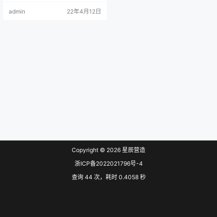
建设质量管理协会负责具体技术内
admin
22年4月12日
容的解释。并在浙江省住房和城乡
建设厅网站公开。
附件：《工程建
设工法编制标准》.pdf 浙江省住房
和城乡建设厅 2022年2月23日
Copyright © 2026
星辰营造
浙ICP备2022021796号-4
查询 44 次，耗时 0.4058 秒