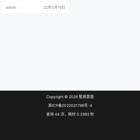
建设部办公厅《关于开展施工现场
admin
22年5月19日
技能工人配备标准制定工作的通
知》（建办市〔2021〕29号）要
求，结合我省实际，我厅组织编制
了《浙江省房屋建筑市政工程施工
现场技能工人配备导则》，现印发
给你们，请结合实际认真贯彻执
行。 联系人：姚平，联系电话：05
71…
Copyright © 2026
星辰营造
浙ICP备2022021796号-4
查询 44 次，耗时 0.3993 秒