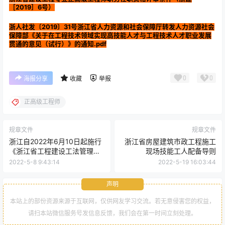
［2019］6号）
浙人社发〔2019〕31号浙江省人力资源和社会保障厅转发人力资源社会
保障部《关于在工程技术领域实现高技能人才与工程技术人才职业发展
贯通的意见（试行）》的通知.pdf
0
0
海报分享
收藏
举报
正高级工程师
规章文件
规章文件
浙江自2022年6月10日起施行
浙江省房屋建筑市政工程施工
《浙江省工程建设工法管理办
现场技能工人配备导则
法》
2022-5-8 9:43:14
2022-5-19 16:03:44
声明
本站上的部份资源来源于互联网，仅供网友学习交流。若无意侵害您的权益，
请扫本站微信服务号发信息反馈，我们会在第一时间立刻处理。