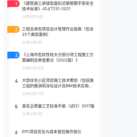
1
《建筑施工承插型盘扣式钢管脚手架安全
技术标准》JGJ/T231-2021
22年6月19日
2
工程总承包项目设计管理作业指南（包含
25个典型案例）
23年4月9日
3
《上海市危险性较大分部分项工程施工方
案编制及审查要点（2022版）》
23年2月22日
4
大型住宅小区项目施工技术策划（包括施
工组织推演和深化设计及BIM技术应用
等）
23年5月17日
5
某名企质量工艺标准手册（试行）2017版
23年4月3日
6
EPC项目优化与成本管控操作指引