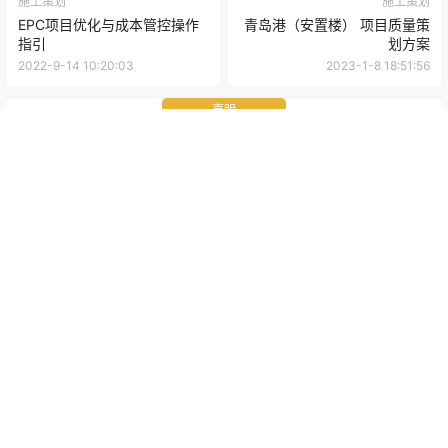
施工策划
施工策划
EPC项目优化与成本管控操作
青岛港（安置楼） 项目质量策
指引
划方案
2022-9-14 10:20:03
2023-1-8 18:51:56
声明
本站上的部份资源来源于互联网，仅供网友学习交流。若无意侵害您的权益，
请扫本站微信服务号发信息反馈，我们会在第一时间立刻处理。
0 条回复
文章作者
管理员
A
M
欢迎您，新朋友，感谢参与互动！
确认修改