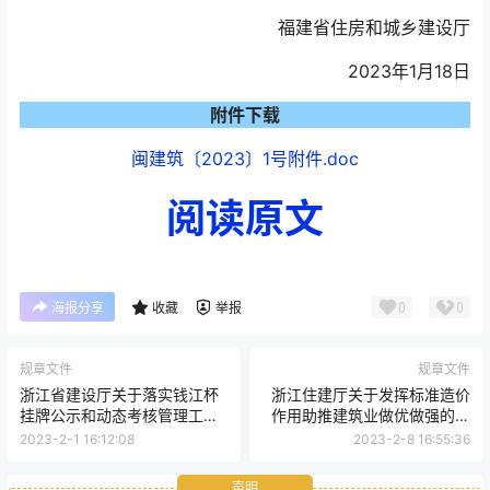
福建省住房和城乡建设厅
2023年1月18日
附件下载
闽建筑〔2023〕1号附件.doc
阅读原文
0
0
海报分享
收藏
举报
规章文件
规章文件
浙江省建设厅关于落实钱江杯
浙江住建厅关于发挥标准造价
挂牌公示和动态考核管理工作
作用助推建筑业做优做强的指
的通知
导意见
2023-2-1 16:12:08
2023-2-8 16:55:36
声明