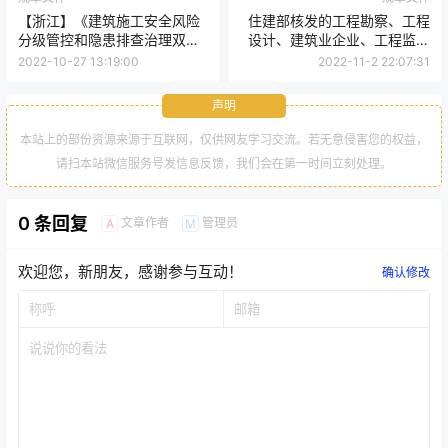
【浙江】《建筑施工安全风险
住建部核发的工程勘察、工程
分级管控和隐患排查治理双重
设计、建筑业企业、工程监理
预防机制实施细则》
企业资质统一延期至2023年12
2022-10-27 13:19:00
2022-11-2 22:07:31
月31日
声明
本站上的部份资源来源于互联网，仅供网友学习交流。若无意侵害您的权益，
请扫本站微信服务号发信息反馈，我们会在第一时间立刻处理。
0 条回复
文章作者
管理员
A
M
欢迎您，新朋友，感谢参与互动！
确认修改