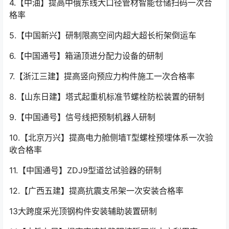
4.【中油】提高中俄东线大口径管材智能仓储扫码一次合
格率
5.【中国新兴】研制限高空间内超大超长桁架倒运车
6.【中国通号】箱涵顶进分配力设备的研制
7.【浙江三建】提高竖向预应力构件施工一次合格率
8.【山东日建】塔式起重机标准节螺栓防松装置的研制
9.【中国通号】信号线把预制机器人研制
10.【北京万兴】提高电力舱侧墙T型螺栓预埋体系一次验
收合格率
11.【中国通号】ZDJ9型道岔试验器的研制
12.【广西五建】提高抗震支吊架一次安装合格率
13大跨度采光顶钢构件安装辅助装置研制