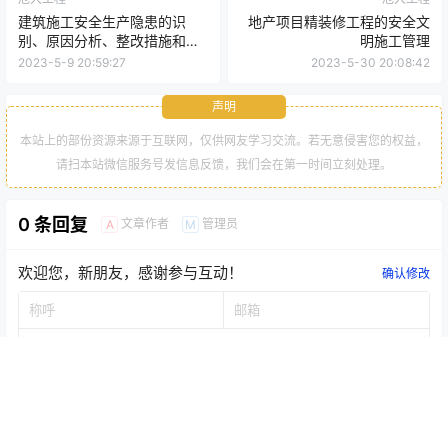
建筑施工安全生产隐患的识
地产项目精装修工程的安全文
别、原因分析、整改措施和管
明施工管理
控措施（19大类，494页）
2023-5-9 20:59:27
2023-5-30 20:08:42
声明
本站上的部份资源来源于互联网，仅供网友学习交流。若无意侵害您的权益，
请扫本站微信服务号发信息反馈，我们会在第一时间立刻处理。
0 条回复
文章作者
管理员
A
M
欢迎您，新朋友，感谢参与互动！
确认修改