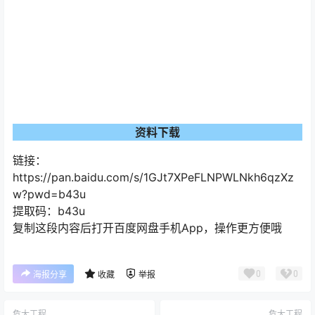
资料下载
链接：
https://pan.baidu.com/s/1GJt7XPeFLNPWLNkh6qzXz
w?pwd=b43u
提取码：b43u
复制这段内容后打开百度网盘手机App，操作更方便哦
0
0
海报分享
收藏
举报
危大工程
危大工程