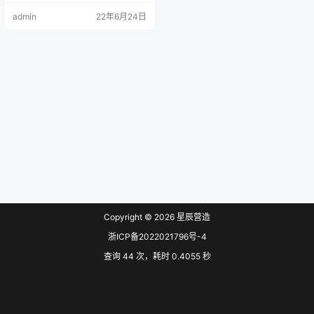
为强制性工程建设规范，全部条文
admin
22年6月24日
必须严格执行。现行工程建设标准
相关强制性条文同时废止。现行工
程建设标准中有关规定与本规范不
一致的，以本规范的规定为准。
本规范在住房和城乡建设部门户
网站（www.mohurd.gov.cn）公
开，…
Copyright © 2026
星辰营造
浙ICP备2022021796号-4
查询 44 次，耗时 0.4055 秒