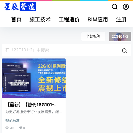
首页
施工技术
工程造价
BIM应用
注册考
全部标签
22G101-2
【最新】【替代16G101-
1~3】22G101-1~3混凝土结
为更好地服务于行业发展需要，配
构施工图平面整体表示方法
合全文强制性工程建设规范的发布
规范标准
实施以及设计、施工所依据的相关
制图规则和构造详图
标准的修订改版，中国建筑标准设
788
0
计研究院有限公司结合工程实践反