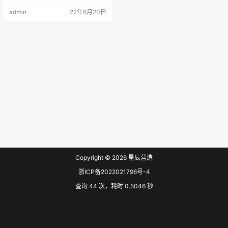
馈意见和技术发展现状，对《混凝
admin
22年6月20日
土结构施工图平面整体表示方法制
图规则和构造详图》G101系列国家
建筑标准设计图集进行了全面修
编，于2022年6月正式出版上市。
Copyright © 2026
星辰营造
浙ICP备2022021796号-4
查询 44 次，耗时 0.5046 秒