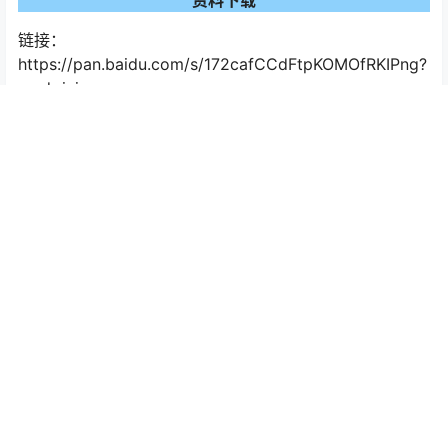
链接：
https://pan.baidu.com/s/172cafCCdFtpKOMOfRKIPng?
pwd=ivjv
提取码：ivjv
复制这段内容后打开百度网盘手机App，操作更方便哦
0
0
海报分享
收藏
举报
施工技术
施工技术
超详细的超高层幕墙工程施工
简要展示创优工程的工法和材
方案与技术措施（Word格式，
料及实体样板
可编辑）
2023-6-3 23:37:50
2023-6-4 23:09:13
声明
本站上的部份资源来源于互联网，仅供网友学习交流。若无意侵害您的权益，
请扫本站微信服务号发信息反馈，我们会在第一时间立刻处理。