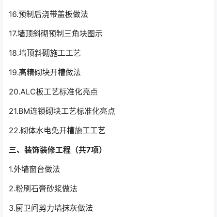
16.预制后浇带盖板做法
17.墙顶斜砌预制三角块图示
18.墙顶斜砌施工工艺
19.高精砌块开槽做法
20.ALC板工艺标准化亮点
21.BM连锁砌块工艺标准化亮点
22.砌体水电免开槽施工工艺
三、装饰装修工程（共7项）
1.外墙窗台做法
2.粉刷石膏砂浆做法
3.厨卫间剪力墙抹灰做法