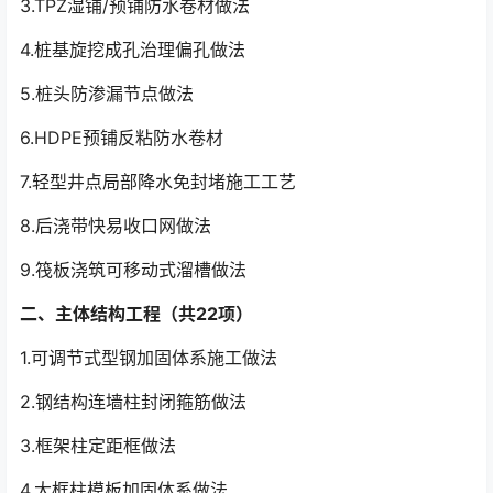
3.TPZ湿铺/预铺防水卷材做法
4.桩基旋挖成孔治理偏孔做法
5.桩头防渗漏节点做法
6.HDPE预铺反粘防水卷材
7.轻型井点局部降水免封堵施工工艺
8.后浇带快易收口网做法
9.筏板浇筑可移动式溜槽做法
二、主体结构工程（共22项）
1.可调节式型钢加固体系施工做法
2.钢结构连墙柱封闭箍筋做法
3.框架柱定距框做法
4.大框柱模板加固体系做法